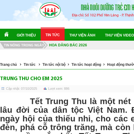
CHUYẾN TÀU DI SẢN "ĐẶC BIỆT" - HÀNH TRÌNH
NGÀY HỘI VĂN HÓA THỂ THAO 2026
KIỂM TRA SỨC KHỎE TỔNG QUÁT 2026
LỄ BÀN GIAO TRẺ DỪNG TRỢ GIÚP VỀ GIA ĐÌN
TIN TỨC
GIỚI THIỆU
THƯ VIỆN ẢNH
THƯ VIỆN VIDEO
HOA DÂNG BÁC 2026
MÙA HÈ TRỞ LẠI 2026
TIN NÓNG TRONG NGÀY
CHUYẾN TÀU DI SẢN "ĐẶC BIỆT" - HÀNH TRÌNH
NGÀY HỘI VĂN HÓA THỂ THAO 2026
Trang chủ
Tin tức
Tin tức nội bộ
Tin tức hoạt động
Hoạt động thườ
TRUNG THU CHO EM 2025
Cập nhật: 07/10/2025
Lượt xem: 886
Tết Trung Thu là một nét đẹ
lâu đời của dân tộc Việt Nam. 
ngày hội của thiếu nhi, cho các
đèn, phá cỗ trông trăng, mà còn 