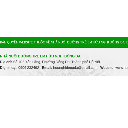
BẢN QUYỀN WEBSITE THUỘC VỀ NHÀ NUÔI DƯỠNG TRẺ EM HỮU NGHỊ ĐỐNG ĐA. B
NHÀ NUÔI DƯỠNG TRẺ EM HỮU NGHỊ ĐỐNG ĐA
Địa chỉ:
Số 102 Yên Lãng, Phường Đống Đa, Thành phố Hà Nội
Điện thoại:
0906.232492 -
Email:
huunghidongda@gmail.com -
Website:
www.huu