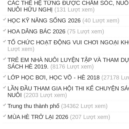
CÁC THẾ HỆ TỪNG ĐƯỢC CHĂM SÓC, NUÔ
NUÔI HỮU NGHỊ
(131 Lượt xem)
HỌC KỸ NĂNG SỐNG 2026
(40 Lượt xem)
HOA DÂNG BÁC 2026
(75 Lượt xem)
TỔ CHỨC HOẠT ĐỘNG VUI CHƠI NGOẠI KH
Lượt xem)
TRẺ EM NHÀ NUÔI LUYỆN TẬP VÀ THAM DỰ
SÁCH HÈ 2019.
(8176 Lượt xem)
LỚP HỌC BƠI, HỌC VÕ - HÈ 2018
(27178 Lư
LẦN ĐẦU THAM GIA HỘI THI KỂ CHUYỆN S
NUÔI
(2203 Lượt xem)
Trung thu thành phố
(34362 Lượt xem)
MÙA HÈ TRỞ LẠI 2026
(207 Lượt xem)