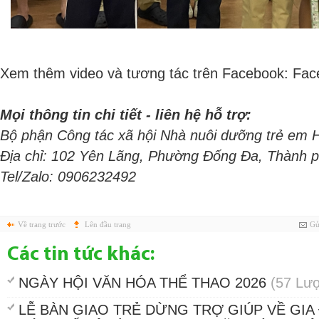
Xem thêm video và tương tác trên Facebook:
Fac
Mọi thông tin chi tiết - liên hệ hỗ trợ:
Bộ phận Công tác xã hội Nhà nuôi dưỡng trẻ em
Địa chỉ: 102 Yên Lãng, Phường Đống Đa, Thành 
Tel/Zalo: 0906232492
Về trang trước
Lên đầu trang
Gử
Các tin tức khác:
NGÀY HỘI VĂN HÓA THỂ THAO 2026
(57 Lư
LỄ BÀN GIAO TRẺ DỪNG TRỢ GIÚP VỀ GIA