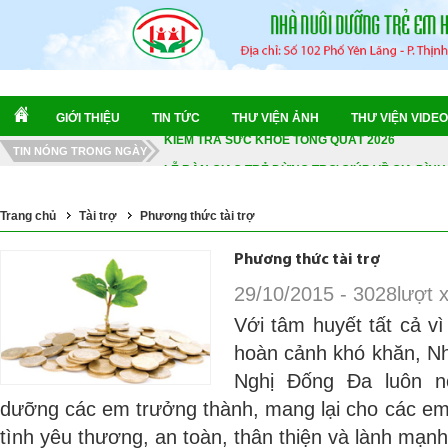
CHUYẾN TÀU DI SẢN "ĐẶC BIỆT" - HÀNH TRÌNH
NGÀY HỘI VĂN HÓA THỂ THAO 2026
GIỚI THIỆU
TIN TỨC
THƯ VIỆN ẢNH
THƯ VIỆN VIDEO
KIỂM TRA SỨC KHỎE TỔNG QUÁT 2026
LỄ BÀN GIAO TRẺ DỪNG TRỢ GIÚP VỀ GIA ĐÌN
TIN NÓNG TRONG NGÀY
HOA DÂNG BÁC 2026
MÙA HÈ TRỞ LẠI 2026
Trang chủ
Tài trợ
Phương thức tài trợ
CHUYẾN TÀU DI SẢN "ĐẶC BIỆT" - HÀNH TRÌNH
Phương thức tài trợ
NGÀY HỘI VĂN HÓA THỂ THAO 2026
29/10/2015 - 3028lượt 
Với tâm huyết tất cả vì
hoàn cảnh khó khăn, N
Nghị Đống Đa luôn n
dưỡng các em trưởng thành, mang lại cho các e
tình yêu thương, an toàn, thân thiện và lành mạnh 