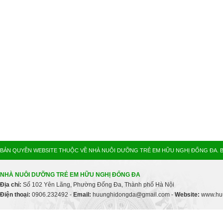
BẢN QUYỀN WEBSITE THUỘC VỀ NHÀ NUÔI DƯỠNG TRẺ EM HỮU NGHỊ ĐỐNG ĐA. B
NHÀ NUÔI DƯỠNG TRẺ EM HỮU NGHỊ ĐỐNG ĐA
Địa chỉ:
Số 102 Yên Lãng, Phường Đống Đa, Thành phố Hà Nội
Điện thoại:
0906.232492 -
Email:
huunghidongda@gmail.com -
Website:
www.huu