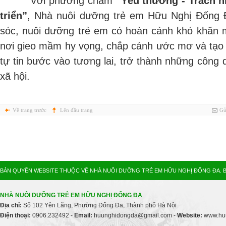
Với phương châm
“Yêu thương - Trách n
triển”
, Nhà nuôi dưỡng trẻ em Hữu Nghị Đống Đ
sóc, nuôi dưỡng trẻ em có hoàn cảnh khó khăn m
nơi gieo mầm hy vọng, chắp cánh ước mơ và tạo
tự tin bước vào tương lai, trở thành những công 
xã hội.
Về trang trước
Lên đầu trang
Gử
BẢN QUYỀN WEBSITE THUỘC VỀ NHÀ NUÔI DƯỠNG TRẺ EM HỮU NGHỊ ĐỐNG ĐA. B
NHÀ NUÔI DƯỠNG TRẺ EM HỮU NGHỊ ĐỐNG ĐA
Địa chỉ:
Số 102 Yên Lãng, Phường Đống Đa, Thành phố Hà Nội
Điện thoại:
0906.232492 -
Email:
huunghidongda@gmail.com -
Website:
www.huu