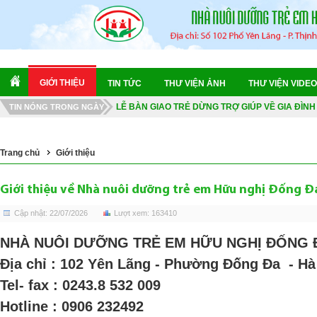
CHUYẾN TÀU DI SẢN "ĐẶC BIỆT" - HÀNH TRÌNH
NGÀY HỘI VĂN HÓA THỂ THAO 2026
KIỂM TRA SỨC KHỎE TỔNG QUÁT 2026
GIỚI THIỆU
TIN TỨC
THƯ VIỆN ẢNH
THƯ VIỆN VIDEO
LỄ BÀN GIAO TRẺ DỪNG TRỢ GIÚP VỀ GIA ĐÌN
HOA DÂNG BÁC 2026
TIN NÓNG TRONG NGÀY
MÙA HÈ TRỞ LẠI 2026
CHUYẾN TÀU DI SẢN "ĐẶC BIỆT" - HÀNH TRÌNH
Trang chủ
Giới thiệu
NGÀY HỘI VĂN HÓA THỂ THAO 2026
Giới thiệu về Nhà nuôi dưỡng trẻ em Hữu nghị Đống Đ
Cập nhật: 22/07/2026
Lượt xem: 163410
NHÀ NUÔI DƯỠNG TRẺ EM HỮU NGHỊ ĐỐNG 
Địa chỉ : 102 Yên Lãng - Phường Đống Đa - Hà
Tel- fax : 0243.8 532 009
Hotline : 0906 232492