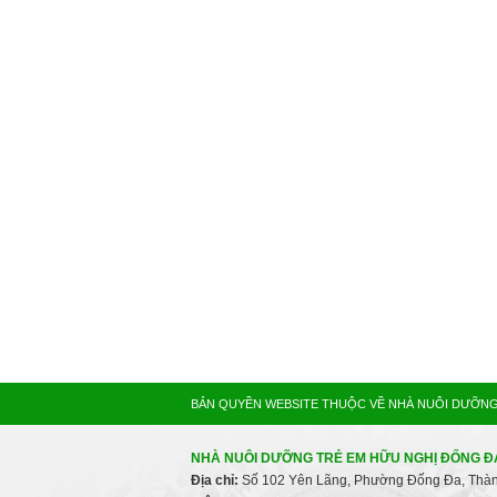
BẢN QUYỀN WEBSITE THUỘC VỀ NHÀ NUÔI DƯỠNG 
NHÀ NUÔI DƯỠNG TRẺ EM HỮU NGHỊ ĐỐNG 
Địa chỉ:
Số 102 Yên Lãng, Phường Đống Đa, Thàn