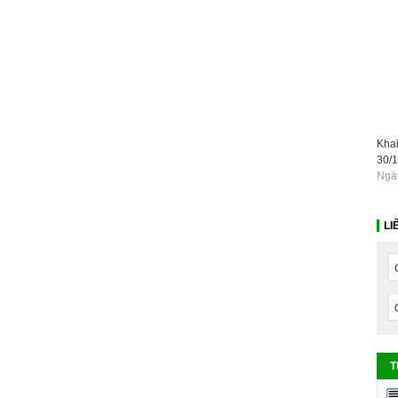
Khai
30/
Ngày
LI
T