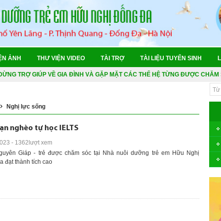
N "ĐẶC BIỆT" - HÀNH TRÌNH KỶ NIỆM "85 NĂM: TRE BỀN - MĂNG VƯƠN"
A THỂ THAO 2026
ỆN ẢNH
THƯ VIỆN VIDEO
TÀI TRỢ
TÀI LIỆU TUYỂN SINH
L
ỎE TỔNG QUÁT 2026
 DỪNG TRỢ GIÚP VỀ GIA ĐÌNH VÀ GẶP MẶT CÁC THẾ HỆ TỪNG ĐƯỢC CHĂM 
026
026
Nghị lực sống
N "ĐẶC BIỆT" - HÀNH TRÌNH KỶ NIỆM "85 NĂM: TRE BỀN - MĂNG VƯƠN"
ạn nghèo tự học IELTS
A THỂ THAO 2026
023 - 1362lượt xem
uyên Giáp - trẻ được chăm sóc tại Nhà nuôi dưỡng trẻ em Hữu Nghị
 đạt thành tích cao