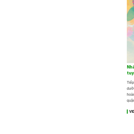
Nhà
tuy
Tiếp
dưỡn
hoàn
quậ
VI