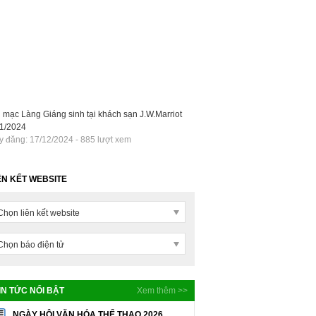
 mạc Làng Giáng sinh tại khách sạn J.W.Marriot
11/2024
 đăng: 17/12/2024 - 885 lượt xem
ÊN KẾT WEBSITE
Chọn liên kết website
Chọn báo điện tử
IN TỨC NỔI BẬT
Xem thêm >>
NGÀY HỘI VĂN HÓA THỂ THAO 2026