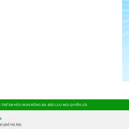
TRẺ EM HỮU NGHỊ ĐỐNG ĐA. BẢO LƯU MỌI QUYỀN LỢI.
ĐA
h phố Hà Nội