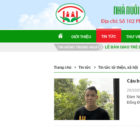
CHUYẾN TÀU DI SẢ
NGÀY HỘI VĂN HÓ
TIN TỨC
GIỚI THIỆU
THƯ VI
KIỂM TRA SỨC KH
LỄ BÀN GIAO TRẺ
TIN NÓNG TRONG NGÀY
HOA DÂNG BÁC 2
MÙA HÈ TRỞ LẠI 2
Trang chủ
Tin tức
Tin tức từ thiện, xã hội
CHUYẾN TÀU DI SẢ
Cậu b
NGÀY HỘI VĂN HÓ
26/10/2
Đàm Ng
Đống Đa