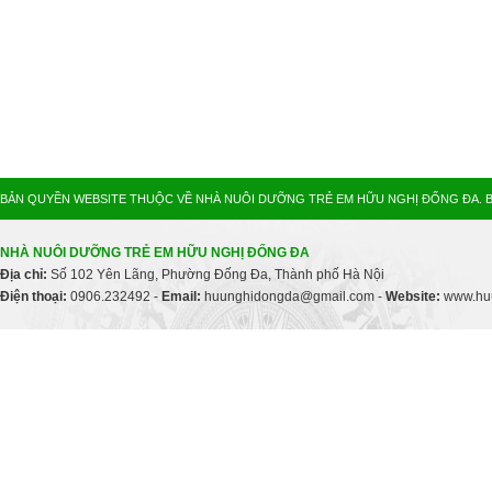
BẢN QUYỀN WEBSITE THUỘC VỀ NHÀ NUÔI DƯỠNG TRẺ EM HỮU NGHỊ ĐỐNG ĐA. B
NHÀ NUÔI DƯỠNG TRẺ EM HỮU NGHỊ ĐỐNG ĐA
Địa chỉ:
Số 102 Yên Lãng, Phường Đống Đa, Thành phố Hà Nội
Điện thoại:
0906.232492 -
Email:
huunghidongda@gmail.com -
Website:
www.huu