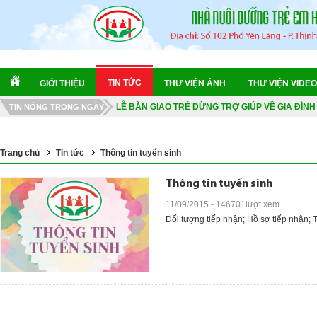
CHUYẾN TÀU DI SẢN "ĐẶC BIỆT" - HÀNH TRÌNH
NGÀY HỘI VĂN HÓA THỂ THAO 2026
TIN TỨC
GIỚI THIỆU
THƯ VIỆN ẢNH
THƯ VIỆN VIDEO
KIỂM TRA SỨC KHỎE TỔNG QUÁT 2026
LỄ BÀN GIAO TRẺ DỪNG TRỢ GIÚP VỀ GIA ĐÌN
TIN NÓNG TRONG NGÀY
HOA DÂNG BÁC 2026
MÙA HÈ TRỞ LẠI 2026
Trang chủ
Tin tức
Thông tin tuyển sinh
CHUYẾN TÀU DI SẢN "ĐẶC BIỆT" - HÀNH TRÌNH
Thông tin tuyển sinh
NGÀY HỘI VĂN HÓA THỂ THAO 2026
11/09/2015 - 146701lượt xem
Đối tượng tiếp nhận; Hồ sơ tiếp nhận; T