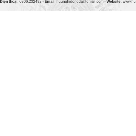
Điện thoại:
0906.232492 -
Email:
huunghidongda@gmail.com -
Website:
www.huu