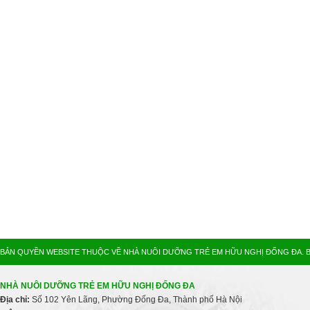
BẢN QUYỀN WEBSITE THUỘC VỀ NHÀ NUÔI DƯỠNG TRẺ EM HỮU NGHỊ ĐỐNG ĐA. B
NHÀ NUÔI DƯỠNG TRẺ EM HỮU NGHỊ ĐỐNG ĐA
Địa chỉ:
Số 102 Yên Lãng, Phường Đống Đa, Thành phố Hà Nội