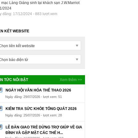
 mạc Làng Giáng sinh tại khách sạn J.W.Marriot
11/2024
 đăng: 17/12/2024 - 883 lượt xem
Trẻ em Nhà NDTE Hữu Nghị
Trẻ em Nhà NDTE Hữu Nghị
ÊN KẾT WEBSITE
Đống Đa tham gia các lớp học Kỹ
Đống Đa vui hát.
năng sống.
Kĩ năng sống là một trong những
"Mai đây dù đi bốn phương, nhớ
ài học rất thiết thực và ý nghĩa
Chọn liên kết website
mãi ngôi nhà trong ngõ nhỏ yêu
ành cho lứa tuổi thiếu niên - nhi
thương..." là câu cuối trong bài hát
đồng. Tại đây, nhà nuôi dưỡng
"Ngôi nhà trong ngõ nhỏ" được các
Chọn báo điện tử
thường tổ chức các buổi học kĩ
con thể hiện trong buổi gặp gỡ các
năng sống cho trẻ nhằm mục đích
đại diện của tổ chức AMT.
ướng dẫn, tìm hiểu và định hướng
uy nghĩ,hành động cho trẻ. Từ đó
IN TỨC NỔI BẬT
Xem thêm >>
iúp trẻ có thêm hiểu biết, trang bị
ĩ năng và hòa nhập xã hội tốt hơn.
NGÀY HỘI VĂN HÓA THỂ THAO 2026
Ngày đăng: 29/07/2026 - lượt xem: 51
KIỂM TRA SỨC KHỎE TỔNG QUÁT 2026
Ngày đăng: 25/07/2026 - lượt xem: 28
LỄ BÀN GIAO TRẺ DỪNG TRỢ GIÚP VỀ GIA
ĐÌNH VÀ GẶP MẶT CÁC THẾ H...