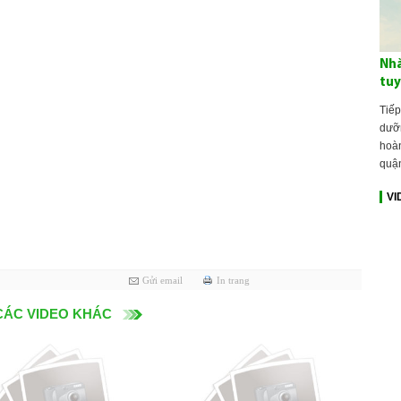
Nhà
tuy
Tiếp
dưỡn
hoàn
quậ
VI
Gửi email
In trang
CÁC VIDEO KHÁC