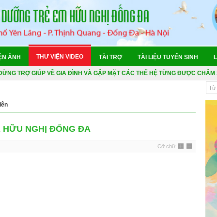
N "ĐẶC BIỆT" - HÀNH TRÌNH KỶ NIỆM "85 NĂM: TRE BỀN - MĂNG VƯƠN"
A THỂ THAO 2026
THƯ VIỆN VIDEO
ỆN ẢNH
TÀI TRỢ
TÀI LIỆU TUYỂN SINH
L
ỎE TỔNG QUÁT 2026
 DỪNG TRỢ GIÚP VỀ GIA ĐÌNH VÀ GẶP MẶT CÁC THẾ HỆ TỪNG ĐƯỢC CHĂM 
026
026
iên
N "ĐẶC BIỆT" - HÀNH TRÌNH KỶ NIỆM "85 NĂM: TRE BỀN - MĂNG VƯƠN"
TE HỮU NGHỊ ĐỐNG ĐA
A THỂ THAO 2026
Cỡ chữ