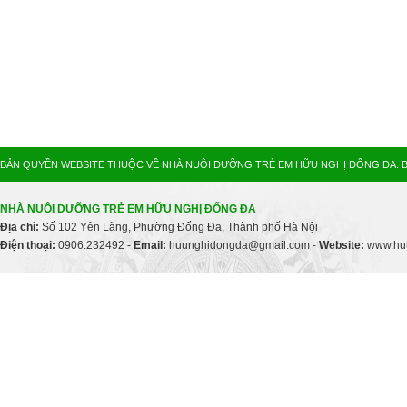
BẢN QUYỀN WEBSITE THUỘC VỀ NHÀ NUÔI DƯỠNG TRẺ EM HỮU NGHỊ ĐỐNG ĐA. B
NHÀ NUÔI DƯỠNG TRẺ EM HỮU NGHỊ ĐỐNG ĐA
Địa chỉ:
Số 102 Yên Lãng, Phường Đống Đa, Thành phố Hà Nội
Điện thoại:
0906.232492 -
Email:
huunghidongda@gmail.com -
Website:
www.huu