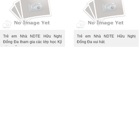
Trẻ em Nhà NDTE Hữu Nghị
Trẻ em Nhà NDTE Hữu Nghị
Đống Đa tham gia các lớp học Kỹ
Đống Đa vui hát.
năng sống.
Kĩ năng sống là một trong những
"Mai đây dù đi bốn phương, nhớ
bài học rất thiết thực và ý nghĩa
mãi ngôi nhà trong ngõ nhỏ yêu
dành cho lứa tuổi thiếu niên - nhi
thương..." là câu cuối trong bài hát
đồng. Tại đây, nhà nuôi dưỡng
"Ngôi nhà trong ngõ nhỏ" được các
thường tổ chức các buổi học kĩ
con thể hiện trong buổi gặp gỡ các
năng sống cho trẻ nhằm mục đích
đại diện của tổ chức AMT.
hướng dẫn, tìm hiểu và định hướng
suy nghĩ,hành động cho trẻ. Từ đó
giúp trẻ có thêm hiểu biết, trang bị
kĩ năng và hòa nhập xã hội tốt hơn.